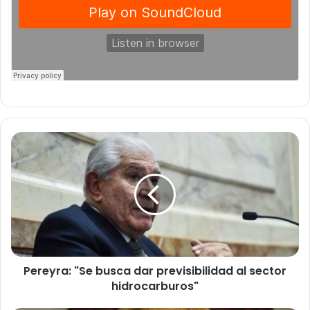
Pereyra:
"Se
busca
dar
previsibilidad
al
sector
hidrocarburos"
Pereyra: "Se busca dar previsibilidad al sector
hidrocarburos"