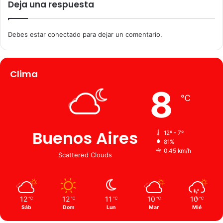
Deja una respuesta
Debes estar conectado para dejar un comentario.
Clima
8
℃
Buenos Aires
12º - 7º
81%
0.45 km/h
Scattered Clouds
12
12
11
10
10
℃
℃
℃
℃
℃
Sáb
Dom
Lun
Mar
Mié