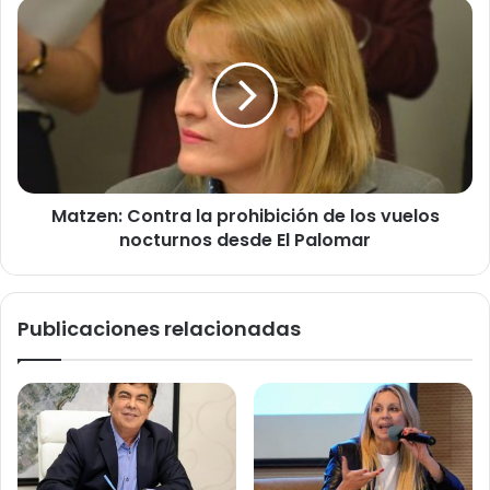
Matzen:
Contra
la
prohibición
de
los
vuelos
nocturnos
desde
Matzen: Contra la prohibición de los vuelos
El
Palomar
nocturnos desde El Palomar
Publicaciones relacionadas