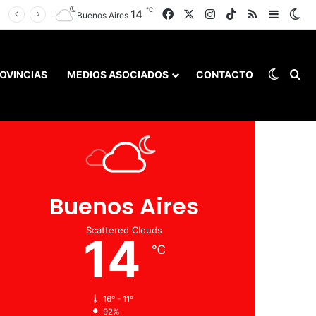
℃
14
Facebook
X
Instagram
TikTok
RSS
Barra l
Sw
Buenos Aires
Switch
Bu
OVINCIAS
MEDIOS ASOCIADOS
CONTACTO
Clima
Buenos Aires
Scattered Clouds
14
℃
16º - 11º
92%