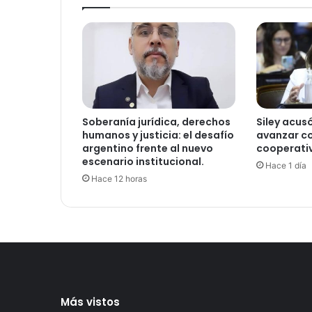
Soberanía jurídica, derechos
Siley acus
humanos y justicia: el desafío
avanzar co
argentino frente al nuevo
cooperativ
escenario institucional.
Hace 1 día
Hace 12 horas
Más vistos