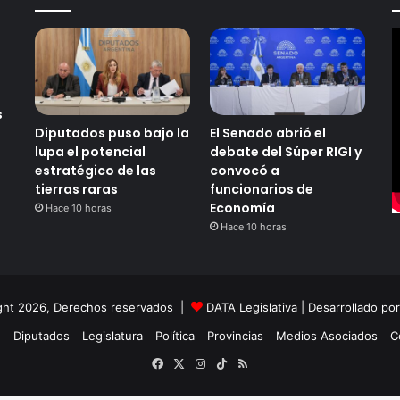
s
Diputados puso bajo la
El Senado abrió el
lupa el potencial
debate del Súper RIGI y
estratégico de las
convocó a
tierras raras
funcionarios de
Economía
Hace 10 horas
Hace 10 horas
ght 2026, Derechos reservados |
DATA Legislativa
| Desarrollado po
o
Diputados
Legislatura
Política
Provincias
Medios Asociados
C
Facebook
X
Instagram
TikTok
RSS