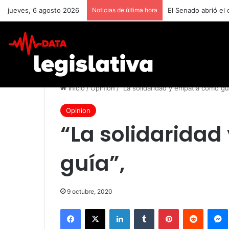
jueves, 6 agosto 2026
Noticias de última hora
El Senado abrió el
Inicio
/
Opinion
/
“La solidaridad y empatía como guí
Opinion
“La solidarida
guía”,
9 octubre, 2020
Facebook
X
LinkedIn
Tumblr
Pinterest
Reddit
Mes