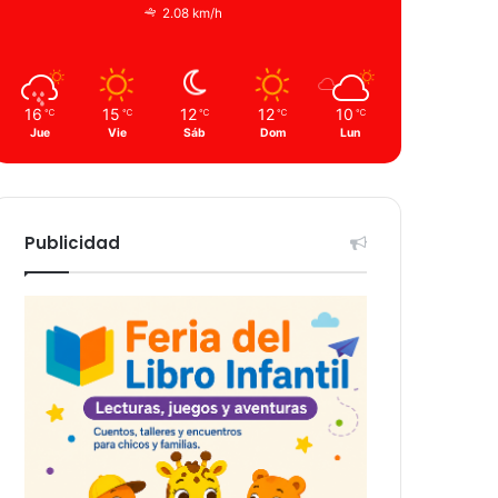
2.08 km/h
16
15
12
12
10
℃
℃
℃
℃
℃
Jue
Vie
Sáb
Dom
Lun
Publicidad