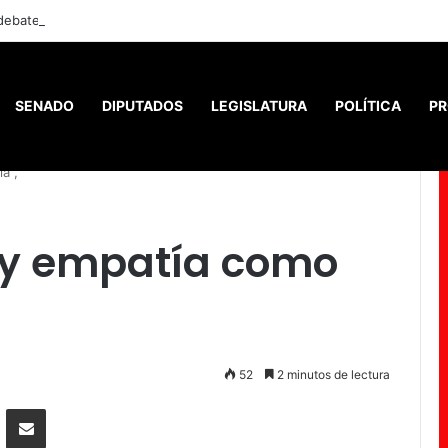
 debate del Súper RIGI y convocó a funcionarios de Economía
SENADO
DIPUTADOS
LEGISLATURA
POLÍTICA
PR
a”,
d y empatía como
52
2 minutos de lectura
senger
Compartir por correo electrónico