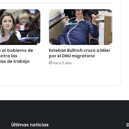
n
i
t
a
r
i
a
e
ó al Gobierno de
Esteban Bullrich cruzó a Milei
n
ntra las
por el DNU migratorio
E
as de trabajo
Hace 5 días
n
t
r
e
R
í
o
s
Últimas noticias
D