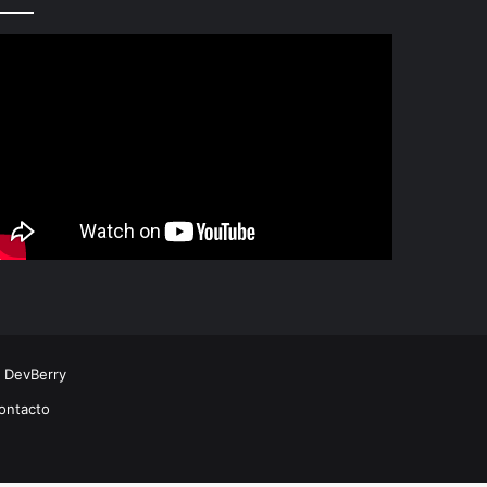
r
DevBerry
ontacto