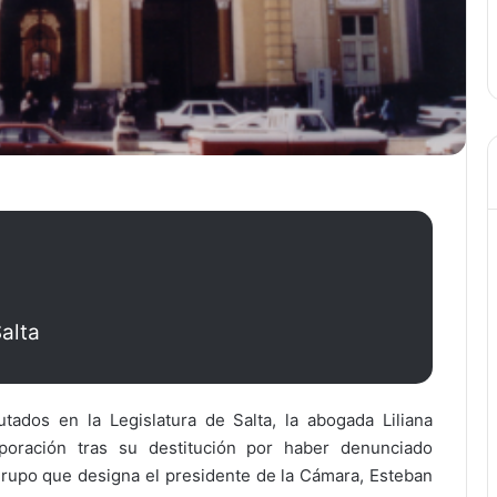
alta
utados en la Legislatura de Salta, la abogada Liliana
rporación tras su destitución por haber denunciado
grupo que designa el presidente de la Cámara, Esteban