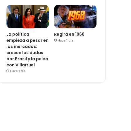
La política
Regirá en 1968
empieza a pesar en
Hace 1 día
los mercados:
crecen las dudas
por Brasil y la pelea
con Villarruel
Hace 1 día