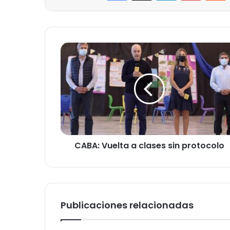
CABA:
Vuelta
a
clases
sin
protocolo
CABA: Vuelta a clases sin protocolo
Publicaciones relacionadas