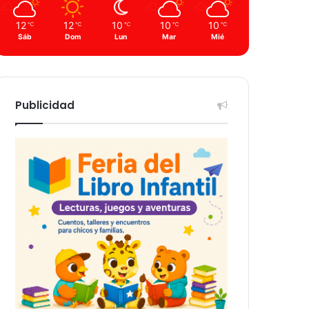
12
12
10
10
10
℃
℃
℃
℃
℃
Sáb
Dom
Lun
Mar
Mié
Publicidad