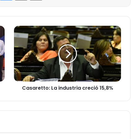
Casaretto:
La
industria
creció
15,8%
Casaretto: La industria creció 15,8%