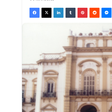
Facebook
X
LinkedIn
Tumblr
Pinterest
Reddit