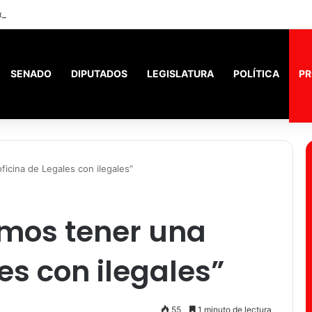
ó a más de 1000 adultos mayores.
SENADO
DIPUTADOS
LEGISLATURA
POLÍTICA
PR
ficina de Legales con ilegales”
emos tener una
es con ilegales”
55
1 minuto de lectura