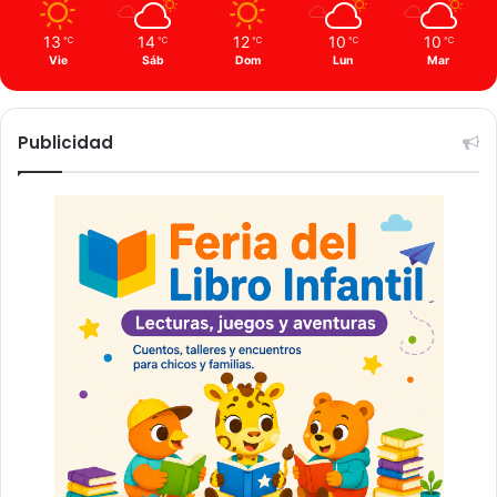
13
14
12
10
10
℃
℃
℃
℃
℃
Vie
Sáb
Dom
Lun
Mar
Publicidad