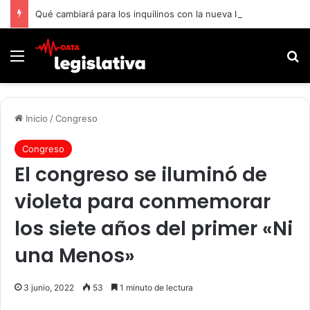
Qué cambiará para los inquilinos con la nueva ley de Propiedad Privada
Menú
B
Inicio
/
Congreso
Congreso
El congreso se iluminó de
violeta para conmemorar
los siete años del primer «Ni
una Menos»
3 junio, 2022
53
1 minuto de lectura