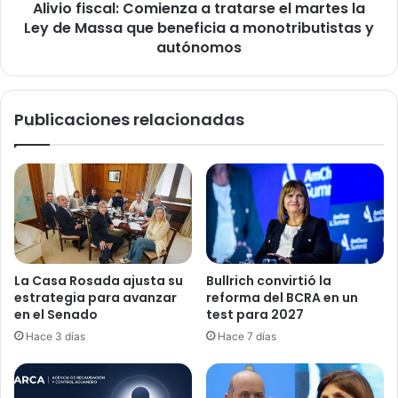
Alivio fiscal: Comienza a tratarse el martes la
de
Massa
Ley de Massa que beneficia a monotributistas y
que
autónomos
beneficia
a
monotributistas
Publicaciones relacionadas
y
autónomos
La Casa Rosada ajusta su
Bullrich convirtió la
estrategia para avanzar
reforma del BCRA en un
en el Senado
test para 2027
Hace 3 días
Hace 7 días