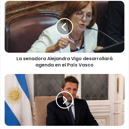
La
senadora
Alejandra
Vigo
desarrollará
agenda
en
el
País
La senadora Alejandra Vigo desarrollará
Vasco
agenda en el País Vasco
Alivio
fiscal:
Comienza
a
tratarse
el
martes
la
Ley