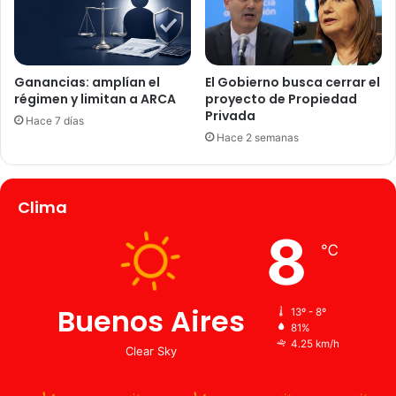
Ganancias: amplían el
El Gobierno busca cerrar el
régimen y limitan a ARCA
proyecto de Propiedad
Privada
Hace 7 días
Hace 2 semanas
Clima
8
℃
Buenos Aires
13º - 8º
81%
4.25 km/h
Clear Sky