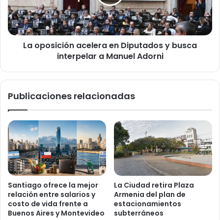
n
s
t
i
e
c
l
i
a
La oposición acelera en Diputados y busca
ó
b
interpelar a Manuel Adorni
n
o
a
r
c
a
e
Publicaciones relacionadas
l
l
:
e
c
r
r
a
e
e
c
n
e
D
l
i
a
p
Santiago ofrece la mejor
La Ciudad retira Plaza
i
u
relación entre salarios y
Armenia del plan de
n
t
costo de vida frente a
estacionamientos
c
a
Buenos Aires y Montevideo
subterráneos
e