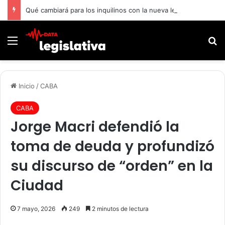
Qué cambiará para los inquilinos con la nueva ley de Propiedad Privada
Menú
B
Inicio
/
CABA
CABA
Jorge Macri defendió la
toma de deuda y profundizó
su discurso de “orden” en la
Ciudad
7 mayo, 2026
249
2 minutos de lectura