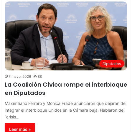
Diputados
7 mayo, 2026
88
La Coalición Cívica rompe el interbloque
en Diputados
Maximiliano Ferraro y Mónica Frade anunciaron que dejarán de
integrar el interbloque Unidos en la Cámara baja. Hablaron de
“crisis…
Leer más »