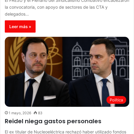
El FRESU y el Plenario del Sindicalismo Combativo encabezaron
la convocatoria, con apoyo de sectores de las CTA y
delegados…
Leer más »
Política
1 mayo, 2026
83
Reidel niega gastos personales
El ex titular de Nucleoeléctrica rechazó haber utilizado fondos