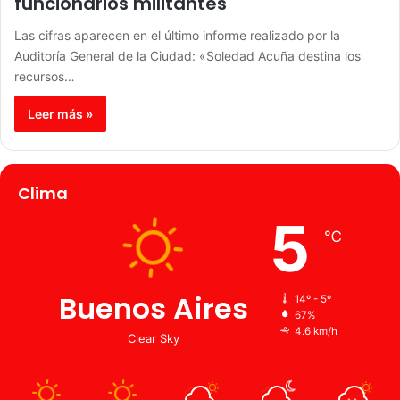
funcionarios militantes
Las cifras aparecen en el último informe realizado por la
Auditoría General de la Ciudad: «Soledad Acuña destina los
recursos…
Leer más »
Clima
5
℃
Buenos Aires
14º - 5º
67%
4.6 km/h
Clear Sky