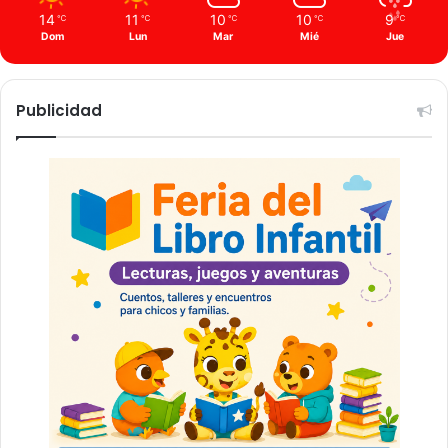
14
11
10
10
9
℃
℃
℃
℃
℃
Dom
Lun
Mar
Mié
Jue
Publicidad