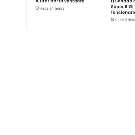
A tirar por la ventana!
El Senado 
Súper RIGI
Hace 24 horas
funcionari
Hace 2 días