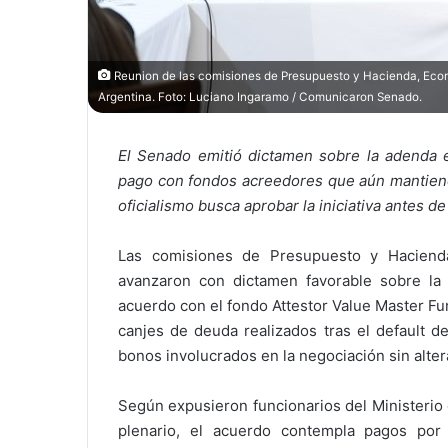
Reunion de las comisiones de Presupuesto y Hacienda, Econo
Argentina. Foto: Luciano Ingaramo / Comunicaron Senado.
El Senado emitió dictamen sobre la adenda e
pago con fondos acreedores que aún mantienen 
oficialismo busca aprobar la iniciativa antes de
Las comisiones de Presupuesto y Haciend
avanzaron con dictamen favorable sobre la 
acuerdo con el fondo Attestor Value Master F
canjes de deuda realizados tras el default de
bonos involucrados en la negociación sin alte
Según expusieron funcionarios del Ministerio
plenario, el acuerdo contempla pagos por