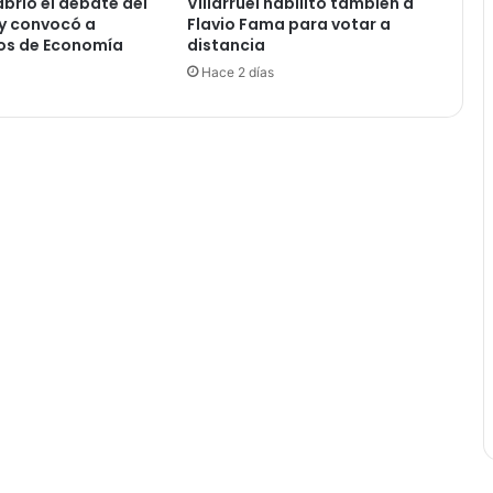
abrió el debate del
Villarruel habilitó también a
r
 y convocó a
Flavio Fama para votar a
-
os de Economía
distancia
E
Hace 2 días
F
T
A
e
n
D
i
p
u
t
a
d
o
s