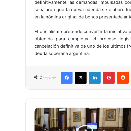
definitivamente las demandas impulsadas por
señalaron que la nueva adenda se elaboró lu
en la nómina original de bonos presentada ant
El oficialismo pretende convertir la iniciativa 
obtenida para completar el proceso legisl
cancelación definitiva de uno de los últimos f
deuda soberana argentina.
Facebook
X
LinkedIn
Pinterest
Reddit
Compartir
R
e
f
o