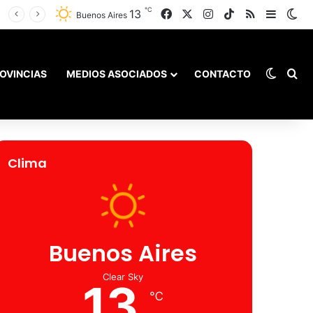
℃
13
Facebook
X
Instagram
TikTok
RSS
Barra l
Sw
illarruel
Buenos Aires
Switch
Bu
OVINCIAS
MEDIOS ASOCIADOS
CONTACTO
Clima
Buenos Aires
Clear Sky
13
℃