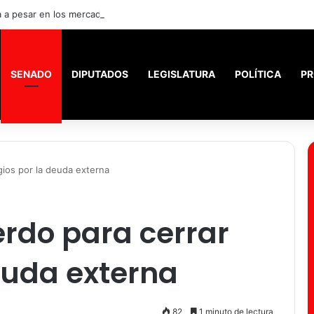
La política empieza a pesar en los mercados: crecen las dudas por Brasil y la pelea con V
SENADO
DIPUTADOS
LEGISLATURA
POLÍTICA
PR
gios por la deuda externa
rdo para cerrar
deuda externa
82
1 minuto de lectura