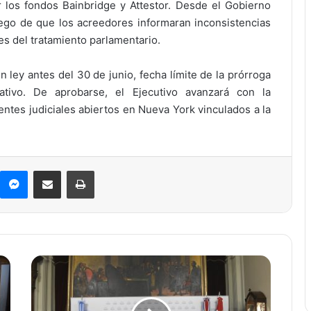
 los fondos Bainbridge y Attestor. Desde el Gobierno
ego de que los acreedores informaran inconsistencias
es del tratamiento parlamentario.
en ley antes del 30 de junio, fecha límite de la prórroga
ativo. De aprobarse, el Ejecutivo avanzará con la
rentes judiciales abiertos en Nueva York vinculados a la
Messenger
Compartir por correo electrónico
Imprimir
D
e
b
a