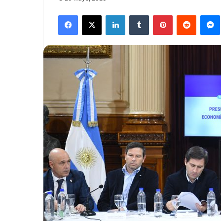
Facebook
X
LinkedIn
Tumblr
Pinterest
Reddit
Mes