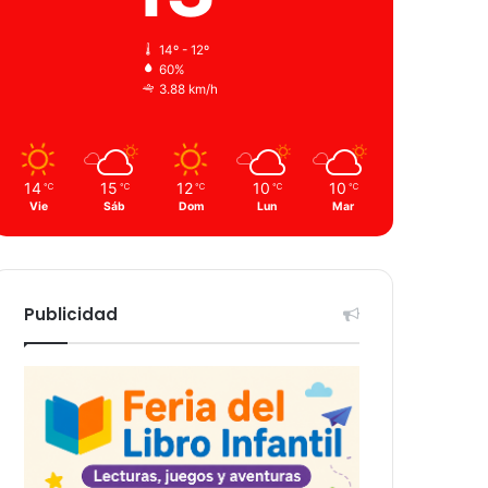
14º - 12º
60%
3.88 km/h
14
15
12
10
10
℃
℃
℃
℃
℃
Vie
Sáb
Dom
Lun
Mar
Publicidad