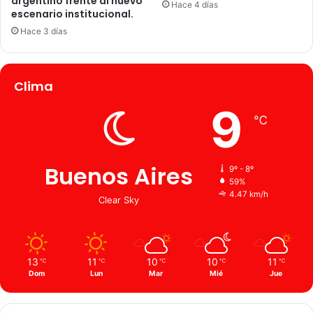
argentino frente al nuevo
Hace 4 días
escenario institucional.
Hace 3 días
Clima
9
℃
Buenos Aires
9º - 8º
59%
4.47 km/h
Clear Sky
13
11
10
10
11
℃
℃
℃
℃
℃
Dom
Lun
Mar
Mié
Jue