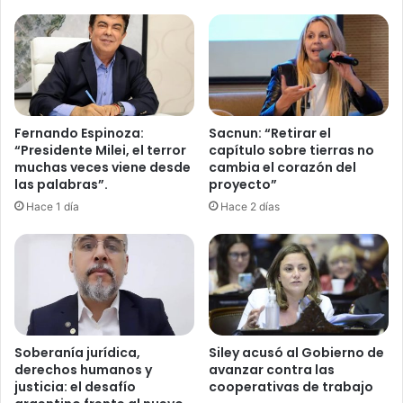
n
a
n
a
y
u
d
Fernando Espinoza:
Sacnun: “Retirar el
a
“Presidente Milei, el terror
capítulo sobre tierras no
p
muchas veces viene desde
cambia el corazón del
a
las palabras”.
proyecto”
r
Hace 1 día
Hace 2 días
a
V
e
n
e
z
u
e
Soberanía jurídica,
Siley acusó al Gobierno de
derechos humanos y
avanzar contra las
l
justicia: el desafío
cooperativas de trabajo
a