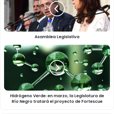
Asamblea Legislativa
Hidrógeno
Verde:
en
marzo,
la
Legislatura
de
Río
Negro
Hidrógeno Verde: en marzo, la Legislatura de
tratará
el
Río Negro tratará el proyecto de Fortescue
proyecto
de