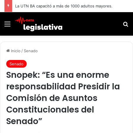
La UTN BA capacitó a más de 1000 adultos mayores.
Menú
B
Inicio
/
Senado
Senado
Snopek: “Es una enorme
responsabilidad Presidir la
Comisión de Asuntos
Constitucionales del
Senado”