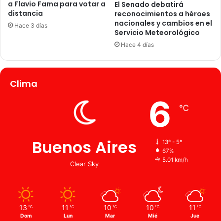
a Flavio Fama para votar a
El Senado debatirá
distancia
reconocimientos a héroes
nacionales y cambios en el
Hace 3 días
Servicio Meteorológico
Hace 4 días
Clima
6
℃
Buenos Aires
13º - 5º
67%
5.01 km/h
Clear Sky
13
11
10
10
11
℃
℃
℃
℃
℃
Dom
Lun
Mar
Mié
Jue