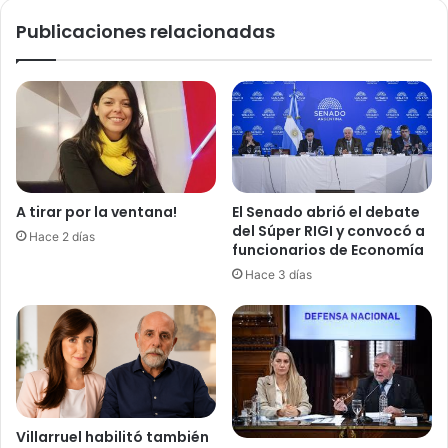
Fortescue
Publicaciones relacionadas
A tirar por la ventana!
El Senado abrió el debate
del Súper RIGI y convocó a
Hace 2 días
funcionarios de Economía
Hace 3 días
Villarruel habilitó también