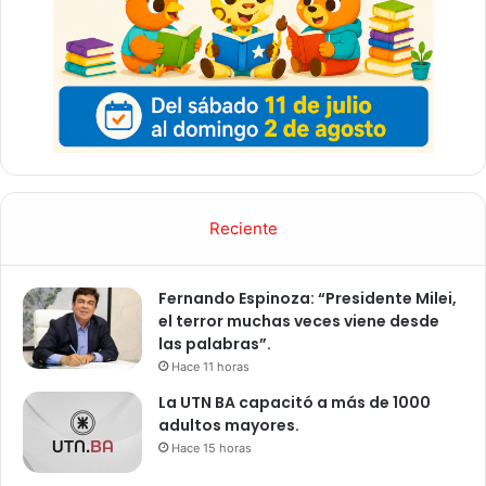
e
c
o
n
ó
m
i
c
o
Reciente
Fernando Espinoza: “Presidente Milei,
el terror muchas veces viene desde
las palabras”.
Hace 11 horas
La UTN BA capacitó a más de 1000
adultos mayores.
Hace 15 horas