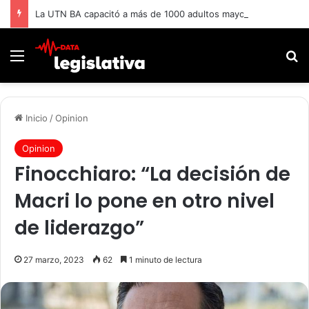
La UTN BA capacitó a más de 1000 adultos mayores.
Menú
B
Inicio
/
Opinion
Opinion
Finocchiaro: “La decisión de
Macri lo pone en otro nivel
de liderazgo”
27 marzo, 2023
62
1 minuto de lectura