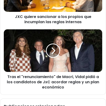
e
r
e
JXC quiere sancionar a los propios que
s
incumplan las reglas internas
a
n
c
T
i
r
o
a
n
s
a
e
r
l
a
"
l
r
o
e
s
Tras el "renunciamiento" de Macri, Vidal pidió a
n
p
los candidatos de JxC acordar reglas y un plan
u
r
n
económico
o
c
p
i
i
a
o