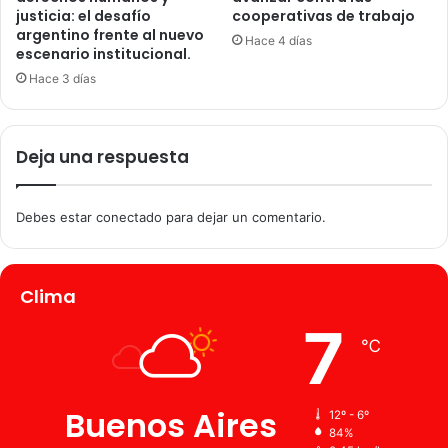
s
justicia: el desafío
cooperativas de trabajo
d
argentino frente al nuevo
i
i
Hace 4 días
escenario institucional.
n
ó
t
a
Hace 3 días
e
l
r
o
n
s
Deja una respuesta
a
c
s
a
n
Debes estar conectado para dejar un comentario.
d
i
d
a
Clima
t
7
o
℃
s
d
e
Buenos Aires
J
12º - 6º
84%
x