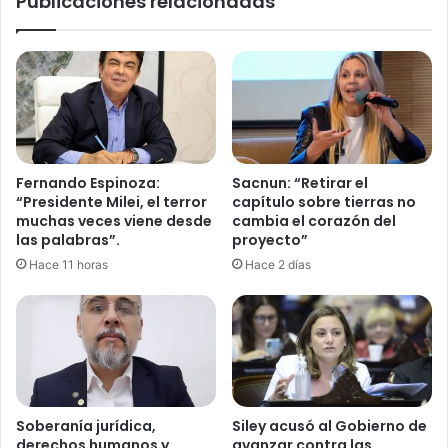
Publicaciones relacionadas
m
s
i
q
e
u
n
e
t
i
o
n
"
c
d
u
e
Fernando Espinoza:
Sacnun: “Retirar el
m
M
“Presidente Milei, el terror
capítulo sobre tierras no
p
a
muchas veces viene desde
cambia el corazón del
l
c
las palabras”.
proyecto”
a
r
Hace 11 horas
Hace 2 días
n
i
l
,
a
V
s
i
r
d
e
a
g
l
l
p
Soberanía jurídica,
Siley acusó al Gobierno de
a
i
derechos humanos y
avanzar contra las