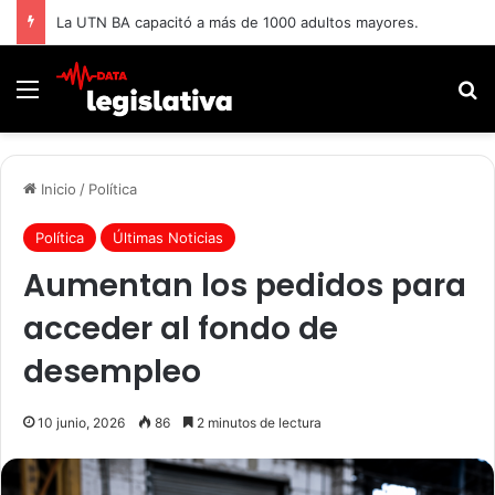
La UTN BA capacitó a más de 1000 adultos mayores.
Menú
B
Inicio
/
Política
Política
Últimas Noticias
Aumentan los pedidos para
acceder al fondo de
desempleo
10 junio, 2026
86
2 minutos de lectura