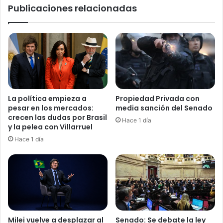
Publicaciones relacionadas
e
c
s
i
i
a
o
n
n
u
e
n
s
i
l
n
i
t
La política empieza a
Propiedad Privada con
b
e
pesar en los mercados:
media sanción del Senado
e
n
crecen las dudas por Brasil
Hace 1 día
r
t
y la pelea con Villarruel
t
o
Hace 1 día
a
d
r
e
i
v
a
a
s
c
y
i
a
a
b
r
Milei vuelve a desplazar al
Senado: Se debate la ley