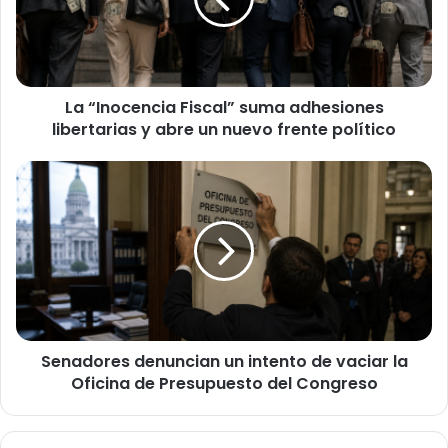
n
o
c
e
n
La “Inocencia Fiscal” suma adhesiones
c
libertarias y abre un nuevo frente político
i
a
F
S
i
e
s
n
c
a
a
d
l
o
”
r
s
e
u
s
m
Senadores denuncian un intento de vaciar la
d
a
Oficina de Presupuesto del Congreso
e
a
n
d
u
h
n