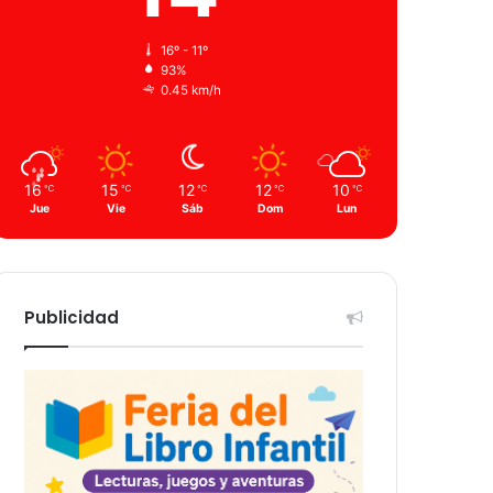
16º - 11º
93%
0.45 km/h
16
15
12
12
10
℃
℃
℃
℃
℃
Jue
Vie
Sáb
Dom
Lun
Publicidad