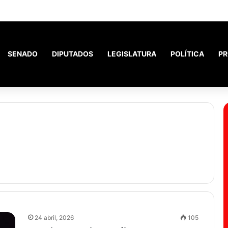
 debate del Súper RIGI y convocó a funcionarios de Economía
SENADO
DIPUTADOS
LEGISLATURA
POLÍTICA
PR
24 abril, 2026
105