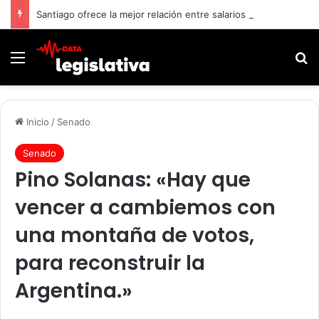
Santiago ofrece la mejor relación entre salarios y costo de vida frente a Buenos Aires y Montevideo
Menú
B
Inicio
/
Senado
Senado
Pino Solanas: «Hay que
vencer a cambiemos con
una montaña de votos,
para reconstruir la
Argentina.»