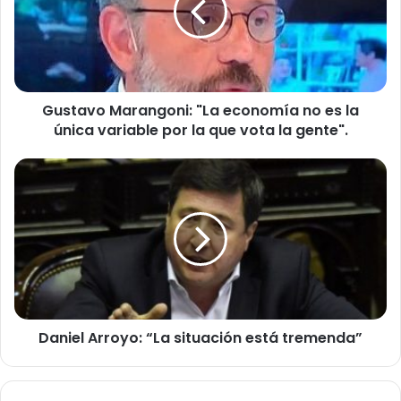
no
es
la
única
variable
Gustavo Marangoni: "La economía no es la
por
la
única variable por la que vota la gente".
que
vota
Daniel
la
Arroyo:
gente".
“La
situación
está
tremenda”
Daniel Arroyo: “La situación está tremenda”