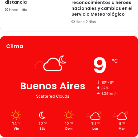
distancia
reconocimientos a héroes
nacionales y cambios en el
Hace 1 día
Servicio Meteorológico
Hace 2 días
Clima
9
℃
Buenos Aires
10º - 8º
87%
1.34 km/h
Scattered Clouds
14
12
12
10
9
℃
℃
℃
℃
℃
Vie
Sáb
Dom
Lun
Mar