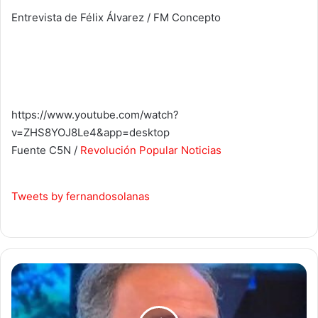
Entrevista de Félix Álvarez / FM Concepto
https://www.youtube.com/watch?
v=ZHS8YOJ8Le4&app=desktop
Fuente C5N /
Revolución Popular Noticias
Tweets by fernandosolanas
Gustavo
Marangoni:
"La
economía