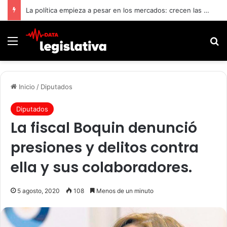
La política empieza a pesar en los mercados: crecen las dudas por Brasil y la pelea con Villarruel
Menú
B
Inicio
/
Diputados
Diputados
La fiscal Boquin denunció
presiones y delitos contra
ella y sus colaboradores.
5 agosto, 2020
108
Menos de un minuto