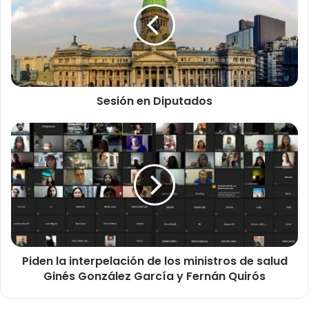
Sesión en Diputados
Piden
la
interpelación
de
los
ministros
de
salud
Ginés
Piden la interpelación de los ministros de salud
González
García
Ginés González García y Fernán Quirós
y
Fernán