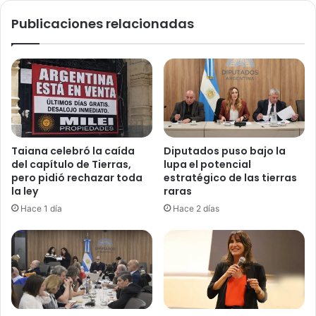
Quirós
Publicaciones relacionadas
Taiana celebró la caída
Diputados puso bajo la
del capítulo de Tierras,
lupa el potencial
pero pidió rechazar toda
estratégico de las tierras
la ley
raras
Hace 1 día
Hace 2 días