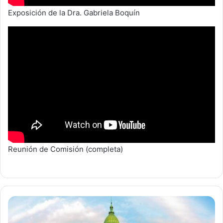
Exposición de la Dra. Gabriela Boquín
Reunión de Comisión (completa)
Sesión
en
Diputados