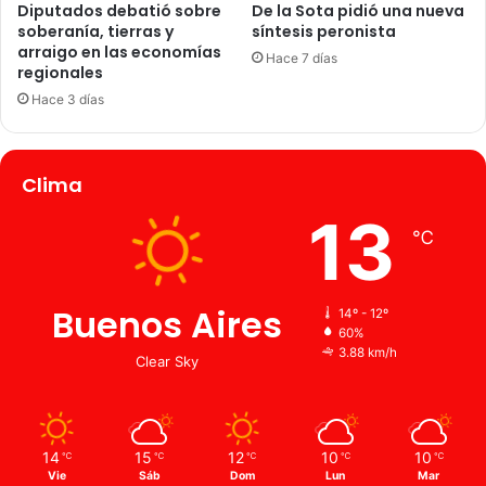
Diputados debatió sobre
De la Sota pidió una nueva
soberanía, tierras y
síntesis peronista
arraigo en las economías
Hace 7 días
regionales
Hace 3 días
Clima
13
℃
Buenos Aires
14º - 12º
60%
3.88 km/h
Clear Sky
14
15
12
10
10
℃
℃
℃
℃
℃
Vie
Sáb
Dom
Lun
Mar