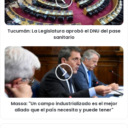
el
DNU
del
pase
sanitario
Tucumán: La Legislatura aprobó el DNU del pase
sanitario
Massa:
"Un
campo
industrializado
es
el
mejor
aliado
que
Massa: "Un campo industrializado es el mejor
el
país
aliado que el país necesita y puede tener"
necesita
y
puede