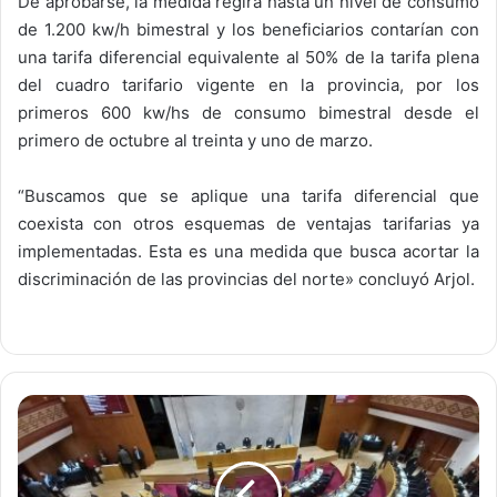
De aprobarse, la medida regirá hasta un nivel de consumo
de 1.200 kw/h bimestral y los beneficiarios contarían con
una tarifa diferencial equivalente al 50% de la tarifa plena
del cuadro tarifario vigente en la provincia, por los
primeros 600 kw/hs de consumo bimestral desde el
primero de octubre al treinta y uno de marzo.
“Buscamos que se aplique una tarifa diferencial que
coexista con otros esquemas de ventajas tarifarias ya
implementadas. Esta es una medida que busca acortar la
discriminación de las provincias del norte» concluyó Arjol.
Tucumán:
La
Legislatura
aprobó