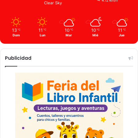
4.12 km/h
Clear Sky
13
11
10
10
11
℃
℃
℃
℃
℃
Dom
Lun
Mar
Mié
Jue
Publicidad