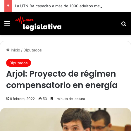
La UTN BA capacitó a más de 1000 adultos mayores.
Menú
B
Inicio
/
Diputados
Diputados
Arjol: Proyecto de régimen
compensatorio en energía
9 febrero, 2022
53
1 minuto de lectura