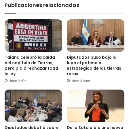
Publicaciones relacionadas
tener"
Taiana celebró la caída
Diputados puso bajo la
del capítulo de Tierras,
lupa el potencial
pero pidió rechazar toda
estratégico de las tierras
la ley
raras
Hace 2 días
Hace 3 días
Diputados debatió sobre
De la Sota pidió una nueva