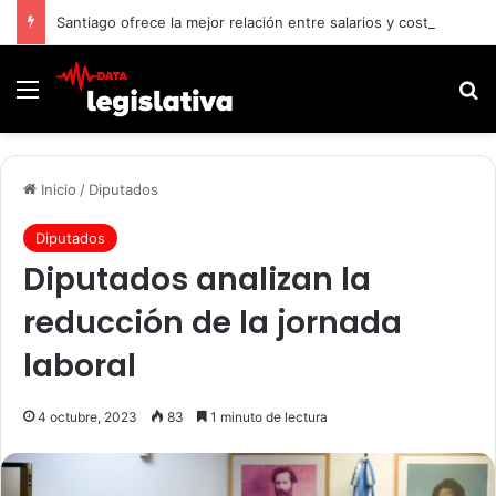
Santiago ofrece la mejor relación entre salarios y costo de vida frente a Buenos Aires y Montevideo
Menú
B
Inicio
/
Diputados
Diputados
Diputados analizan la
reducción de la jornada
laboral
4 octubre, 2023
83
1 minuto de lectura