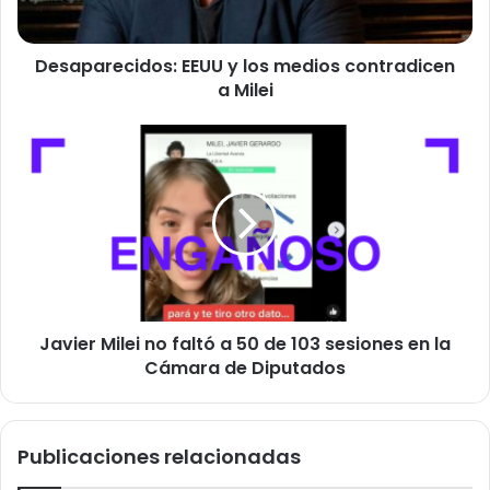
e
c
Desaparecidos: EEUU y los medios contradicen
i
a Milei
d
o
s
J
:
a
E
v
E
i
U
e
U
r
y
M
l
i
o
l
s
Javier Milei no faltó a 50 de 103 sesiones en la
e
m
Cámara de Diputados
i
e
n
d
o
i
f
Publicaciones relacionadas
o
a
s
l