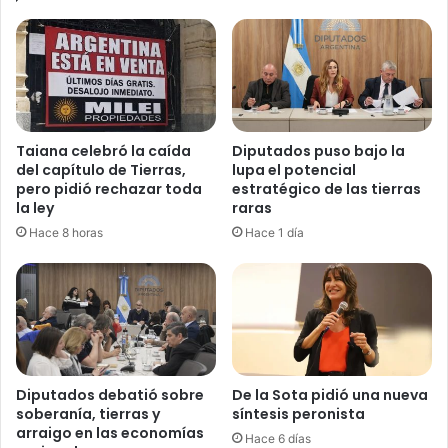
c
t
o
ó
n
a
t
5
r
0
a
d
d
e
Taiana celebró la caída
Diputados puso bajo la
i
1
del capítulo de Tierras,
lupa el potencial
c
0
pero pidió rechazar toda
estratégico de las tierras
e
3
la ley
raras
n
s
Hace 8 horas
Hace 1 día
a
e
M
s
i
i
l
o
e
n
i
e
s
e
Diputados debatió sobre
De la Sota pidió una nueva
n
soberanía, tierras y
síntesis peronista
arraigo en las economías
l
Hace 6 días