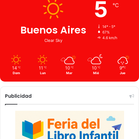
5
℃
Buenos Aires
14º - 5º
67%
4.6 km/h
Clear Sky
14
11
10
10
9
℃
℃
℃
℃
℃
Dom
Lun
Mar
Mié
Jue
Publicidad