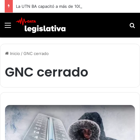
La UTN BA capacitó a más de 1000 adultos mayores.
Menú
B
Inicio
/
GNC cerrado
GNC cerrado