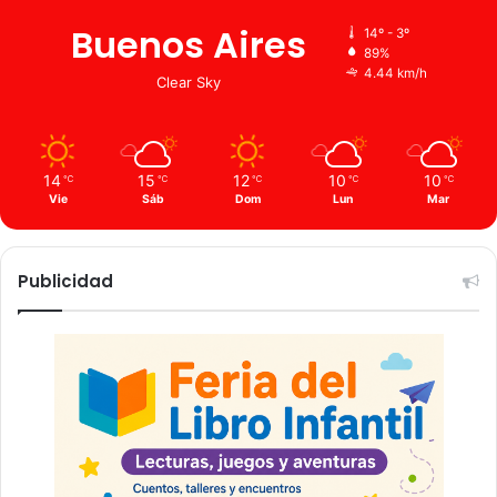
Buenos Aires
14º - 3º
89%
4.44 km/h
Clear Sky
14
15
12
10
10
℃
℃
℃
℃
℃
Vie
Sáb
Dom
Lun
Mar
Publicidad