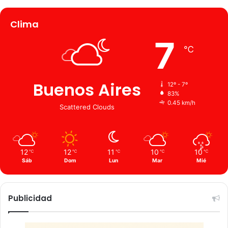
Clima
7
℃
Buenos Aires
12º - 7º
83%
0.45 km/h
Scattered Clouds
12
12
11
10
10
℃
℃
℃
℃
℃
Sáb
Dom
Lun
Mar
Mié
Publicidad