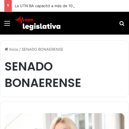
La UTN BA capacitó a más de 1000 adultos mayores.
Menú
B
Inicio
/
SENADO BONAERENSE
SENADO
BONAERENSE